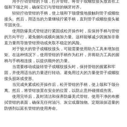
用手拧动管钳的下颌，打开管钳。将管子或螺纹接头放置在上
颌和下颌之间，确保它们与管钳的钢牙对齐。
轻轻拧动管钳的手柄，使上颌和下颌缓慢地接触到管子或螺纹
接头。然后，用适当的力量继续拧紧手柄，直到管子或螺纹接头被
牢固夹住。
使用防爆美式管钳进行紧固或松开操作时，应保持手柄与管钳
的方向平行，避免侧向或横向施加力量。这样能够减少因施加非垂
直力量而导致管钳滑动或夹取不稳定的风险。
对于较大的管子或螺纹接头，可能需要使用助力工具来增加扭
矩。在这种情况下，使用管钳的手柄作为杠杆，并将助力工具的握
柄与手柄相连接，以提供额外的力量。
当需要移动或旋转管子或螺纹接头时，保持管钳的握紧和牢
固，并使用适当的力量进行转动。避免用过大的力量使管子或螺纹
接头损坏或变形。
当完成夹紧或松开操作后，松开管钳的手柄，使上颌和下颌分
离。然后，将管钳放置在安全的位置，以防止意外碰撞或伤害。
使用完毕后，及时清洁和保养防爆美式管钳。使用干净的布擦
拭管钳的表面，确保无任何油污、灰尘或腐蚀物。定期涂抹适量的
防锈剂以延长管钳的使用寿命。