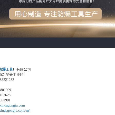
凿类
剪类
组合类
他类
防爆工具
厂有限公司
市新垒头工业区
3221282
801909
07628
1901
xindagongju.com
indagongju.com/en/