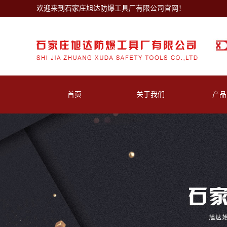
欢迎来到石家庄旭达防爆工具厂有限公司官网！
首页
关于我们
产品
营业执照
扳
库房展示
套
钳
旋
锤
锨