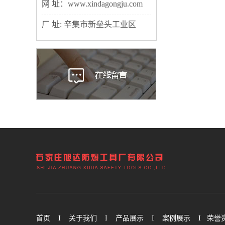
网 址：www.xindagongju.com
厂 址: 辛集市新垒头工业区
首页
I
关于我们
I
产品展示
I
案例展示
I
荣誉