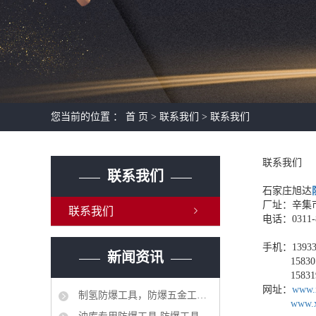
撬
刀
套装
其
您当前的位置 ：
首 页
>
联系我们
>
联系我们
联系我们
联系我们
石家庄旭达
厂址：辛集
联系我们
电话：0311-8
手机：13933
新闻资讯
158301
1583195
网址：
www.
制氢防爆工具，防爆五金工具大全
www.x