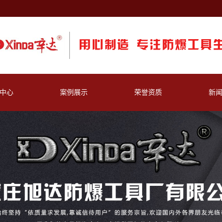
中心
案例展示
荣誉资质
新
手类
公
筒类
行
子类
具类
斧类
铲类