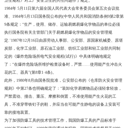
卫生规程》对工厂安全卫生的共性问题作了规定。
1984年 5月11日第六届全国人民代表大会常务委员会第五次会议批
准、1984年5月13日国务院公布的(中华人民共和国消防条例9第2章第
9条规定：“生产，使用、储存、运输易燃易爆化学物品的单位必须
执行国务院有关主管部门关于易燃易爆化学物品的安全管理规
定.’1987年12月16日由原劳动人事部、公安部、原国家机械委、原堪
炭部，化学工业部、原石油工业部、纺织工业部和轻工业部共同制
定的《爆炸危险场所电气安全规程(试行)》中具体明确地规定
了：“在爆炸危险场所维护检查设备时，严禁……使用能产生冲击火
花的工、器具”(第8章1·4条)。
此外，1980年8月由国务院批准，公安部公布的《仓库防火安全管理
规则》中第27条也明确规定了：“装卸化学易燃物品必须轻拿轻放，
严禁震动、撞击、重压、摩擦和倒置，不准使用能产生火花的工
具，不准穿带铁钉子的鞋，并应当在可能产生静电的设备上安装可
靠的接地装置。
为了加强防爆工具的技术管理工作，我国防爆工具的产品标准于