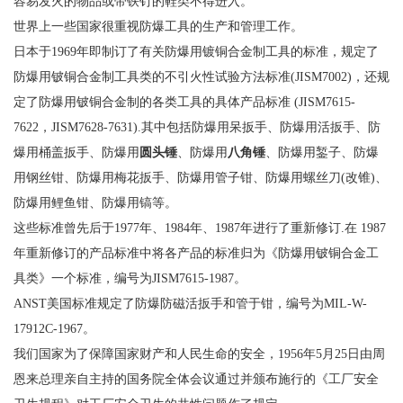
容易发火的物品或带铁钉的鞋类不得进入。
世界上一些国家很重视防爆工具的生产和管理工作。
日本于1969年即制订了有关防爆用镀铜合金制工具的标准，规定了
防爆用铍铜合金制工具类的不引火性试验方法标准(JISM7002)，还规
定了防爆用铍铜合金制的各类工具的具体产品标准 (JISM7615-
7622，JISM7628-7631).其中包括防爆用呆扳手、防爆用活扳手、防
爆用桶盖扳手、防爆用
圆头锤
、防爆用
八角锤
、防爆用錾子、防爆
用钢丝钳、防爆用梅花扳手、防爆用管子钳、防爆用螺丝刀(改锥)、
防爆用鲤鱼钳、防爆用镐等。
这些标准曾先后于1977年、1984年、1987年进行了重新修订.在 1987
年重新修订的产品标准中将各产品的标准归为《防爆用铍铜合金工
具类》一个标准，编号为JISM7615-1987。
ANST美国标准规定了防爆防磁活扳手和管于钳，编号为MIL-W-
17912C-1967。
我们国家为了保障国家财产和人民生命的安全，1956年5月25日由周
恩来总理亲自主持的国务院全体会议通过并颁布施行的《工厂安全