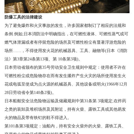
防爆工具
的
法律建设
为了避免爆炸和火灾事故的发生，许多国家都制订了相应的法规和
条例.例如;日本消防法中明确指出，在可燃性液体、可燃性蒸气或可
燃气体泄漏或者有停留危险的场所及可燃性粉尘有显著浮游危险的
场所……，不得使用发火花的机械器具、工具、融物等(日本《消防
法》第3章第24条第13项、第 10条第3项)。
日本劳动省颁布的第35号劳动安全卫生规则中规定：使用者不许在
可燃性粉尘或危险物存在而有发生撂炸产生火灾的场所使用发生火
花或电弧至使成为点火源的机械器具、其他设备或明火(1966年12月
28日劳动省令第140条2项)。
日本船舶安全法危险物运输及储藏规则中第31条第 3项规定;在炸药
之类的装卸及堆积场所及其附近，持有火柴、露铁工具或其他易发
火的物品及带有铁钉的鞋不得进入。
第101条第3项规定：油船内，持有安全火柴外的火柴、露铁工具、