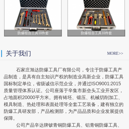
防爆组合工具10件套
防爆组合工具10件套
关于我们
MORE>>
石家庄旭达防爆工具厂有限公司，专注于防爆工具产
品制造，是具有自主知识产权的制造业高新企业，防爆工具
国标制定单位，省级诚信示范企业，并通过ISO9001:2015
质量管理体系认证。
公司座落于辛集市
新垒
头工业开发区，
占地
面积
20000平方米
。
拥有
铸坯、锻压、
机械
切削
加工
、
模具制造、
热处理
和
表面处理等
全套
工艺
装备
，
建有独立的
防爆工具研发部，产品检测部，为
产品品质
和企业发展提供
保障
。
公司产品辛达牌铍青铜防爆工具、铝青铜防爆工具、